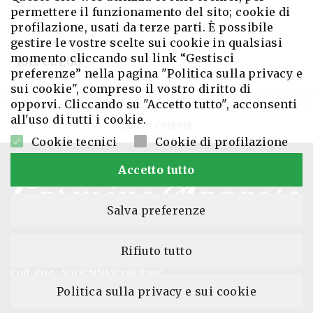
permettere il funzionamento del sito; cookie di
profilazione, usati da terze parti. È possibile
gestire le vostre scelte sui cookie in qualsiasi
PIETRE PREZIOSE
|
SMERALDI
momento cliccando sul link “Gestisci
EA2 Ct.1,00
preferenze” nella pagina "Politica sulla privacy e
sui cookie", compreso il vostro diritto di
opporvi. Cliccando su "Accetto tutto", acconsenti
all'uso di tutti i cookie.
End of content
Cookie tecnici
Cookie di profilazione
Accetto tutto
Salva preferenze
Rifiuto tutto
P.IVA: 02667391219
Cod. Fisc.: SGGCMN61C29F839C
REA di CE: 161132
Politica sulla privacy e sui cookie