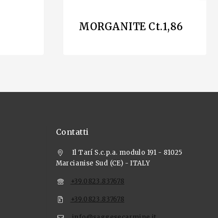
MORGANITE Ct.1,86
Contatti
Il Tarí S.c.p.a. modulo 191 - 81025
Marcianise Sud (CE) - ITALY
+39.0823.837678
+39.0823.837678
info@saggesecarmine.it