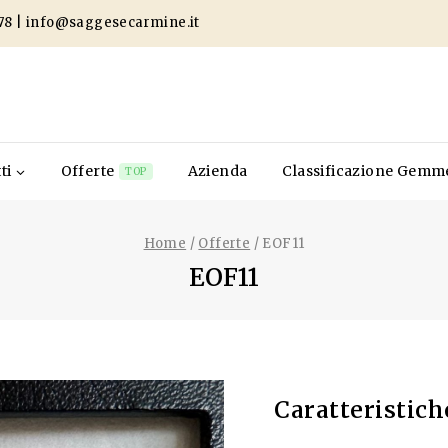
78
|
info@saggesecarmine.it
ti
Offerte
Azienda
Classificazione Gemm
TOP
Home
/
Offerte
/
EOF11
EOF11
Caratteristich