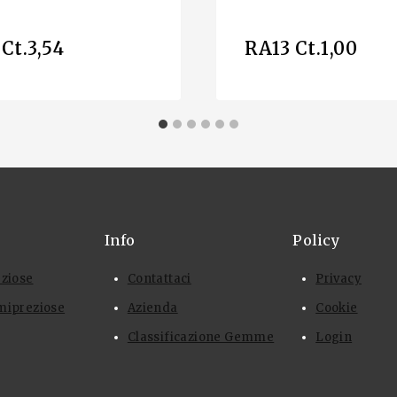
Ct.3,54
RA13 Ct.1,00
Info
Policy
eziose
Contattaci
Privacy
mipreziose
Azienda
Cookie
Classificazione Gemme
Login