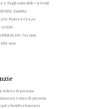
4 Tagli smeraldi + 8 Ovali
IENZA: Zambia
O: Pietre 4 Ct.4,24
 Ct.9,99
 SMERALDO: 7x5 mm
: 8X6 mm
anzie
in video o di persona
sicurata o ritiro di persona
pal o bonifico bancario