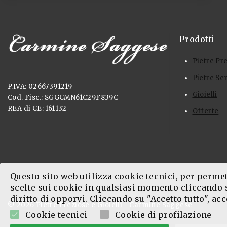
Prodotti
Pietre Pr
Pietre Se
P.IVA: 02667391219
Gioielli
Cod. Fisc.: SGGCMN61C29F839C
REA di CE: 161132
Offerte
Questo sito web utilizza cookie tecnici, per permett
scelte sui cookie in qualsiasi momento cliccando s
diritto di opporvi. Cliccando su "Accetto tutto", acc
© 2026 Pietre Preziose e Gioielli - Carmine Saggese
Cookie tecnici
Cookie di profilazione