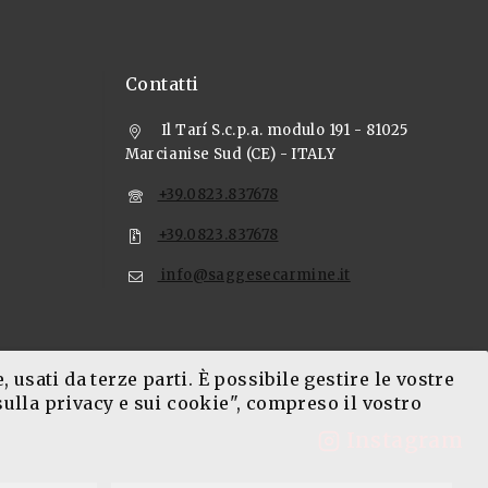
Contatti
Il Tarí S.c.p.a. modulo 191 - 81025
Marcianise Sud (CE) - ITALY
+39.0823.837678
+39.0823.837678
info@saggesecarmine.it
usati da terze parti. È possibile gestire le vostre
ulla privacy e sui cookie", compreso il vostro
Instagram