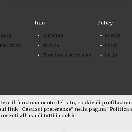
Info
Policy
eziose
Contattaci
Privacy
mipreziose
Azienda
Cookie
Classificazione Gemme
Login
ere il funzionamento del sito; cookie di profilazione, 
ul link “Gestisci preferenze” nella pagina "Politica s
onsenti all'uso di tutti i cookie.