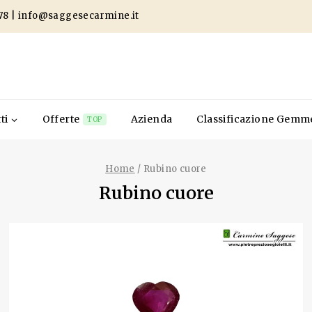
78
|
info@saggesecarmine.it
ti
Offerte
Azienda
Classificazione Gemm
TOP
Home
/
Rubino cuore
Rubino cuore