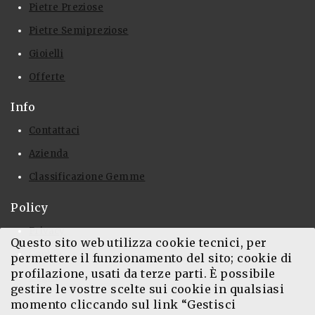
Pietre Preziose
Pietre Semipreziose
Gioielli
Offerte
Info
Contattaci
Azienda
Classificazione Gemme
Policy
Privacy
Questo sito web utilizza cookie tecnici, per
Cookie
permettere il funzionamento del sito; cookie di
profilazione, usati da terze parti. È possibile
Login
gestire le vostre scelte sui cookie in qualsiasi
momento cliccando sul link “Gestisci