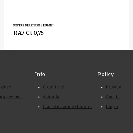
PIETRE PREZIOSE
|
RUBINI
RA7 Ct.0,75
Info
Policy
eziose
Contattaci
Privacy
mipreziose
Azienda
Cookie
Classificazione Gemme
Login