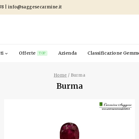
78
|
info@saggesecarmine.it
ti
Offerte
Azienda
Classificazione Gemm
TOP
Home
/
Burma
Burma