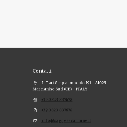
Contatti
Il Tarí S.c.p.a. modulo 191 - 81025
Marcianise Sud (CE) - ITALY
+39.0823.837678
+39.0823.837678
info@saggesecarmine.it