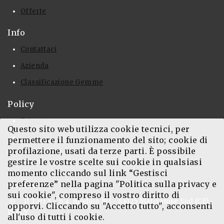
Offerte
Info
Contattaci
Azienda
Classificazione Gemme
Policy
Privacy
Questo sito web utilizza cookie tecnici, per
Cookie
permettere il funzionamento del sito; cookie di
profilazione, usati da terze parti. È possibile
Login
gestire le vostre scelte sui cookie in qualsiasi
momento cliccando sul link “Gestisci
preferenze” nella pagina "Politica sulla privacy e
Contatti
sui cookie", compreso il vostro diritto di
Il Tarí S.c.p.a. modulo 191 - 81025 Marcianise Sud (CE) -
opporvi. Cliccando su "Accetto tutto", acconsenti
ITALY
all'uso di tutti i cookie.