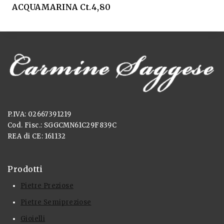
ACQUAMARINA Ct.4,80
P.IVA: 02667391219
Cod. Fisc.: SGGCMN61C29F839C
REA di CE: 161132
Prodotti
Pietre Preziose
Pietre Semipreziose
Gioielli