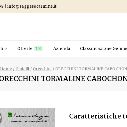
78
|
info@saggesecarmine.it
ti
Offerte
Azienda
Classificazione Gemm
TOP
Home
/
Gioielli
/
Orecchini
/
ORECCHINI TORMALINE CABOCHO
ORECCHINI TORMALINE CABOCHO
Caratteristiche 