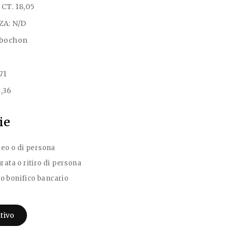
T. 18,05
A: N/D
bochon
71
1,36
ie
deo o di persona
rata o ritiro di persona
o bonifico bancario
tivo