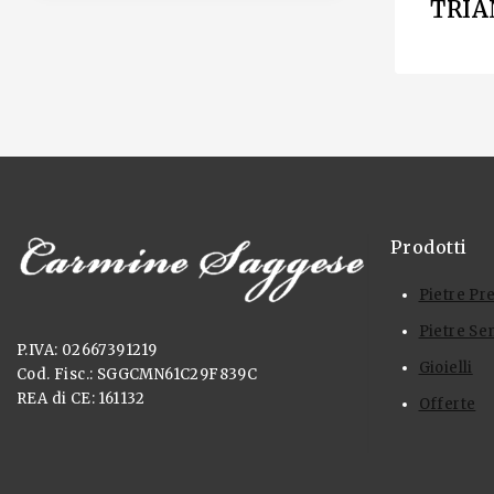
TRIA
Prodotti
Pietre Pr
Pietre Se
P.IVA: 02667391219
Gioielli
Cod. Fisc.: SGGCMN61C29F839C
REA di CE: 161132
Offerte