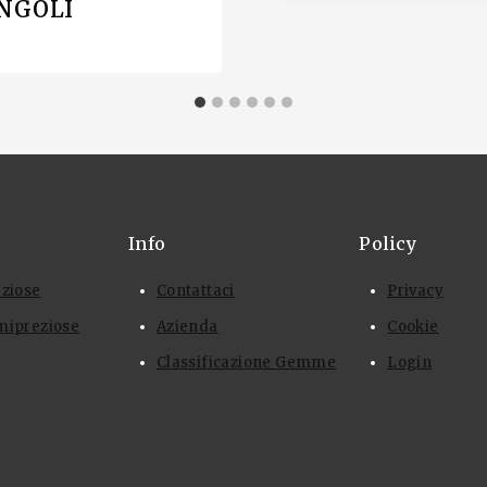
NGOLI
Info
Policy
eziose
Contattaci
Privacy
mipreziose
Azienda
Cookie
Classificazione Gemme
Login