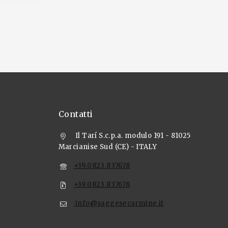
Contatti
Il Tarí S.c.p.a. modulo 191 - 81025
Marcianise Sud (CE) - ITALY
+39.0823.837678
+39.0823.837678
info@saggesecarmine.it